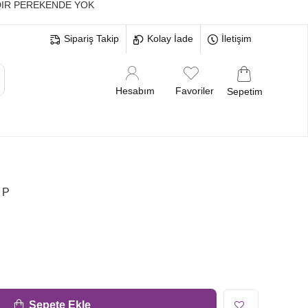
IR PEREKENDE YOK
Sipariş Takip
Kolay İade
İletişim
Hesabım
Favoriler
Sepetim
MELERİ
BEKARLIĞA VEDA BRİDE
 P
Sepete Ekle