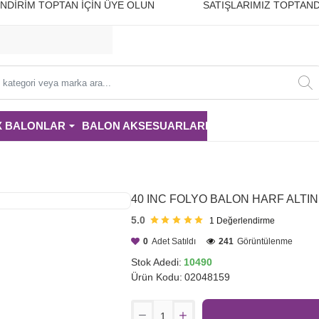
10 İNDİRİM TOPTAN İÇİN ÜYE OLUN SATIŞLARIMIZ TOPTAND
i
X BALONLAR
BALON AKSESUARLARI
PARTİ MALZE
40 INC FOLYO BALON HARF ALTIN
5.0
1
Değerlendirme
0
Adet Satıldı
241
Görüntülenme
Stok Adedi:
10490
Ürün Kodu:
02048159