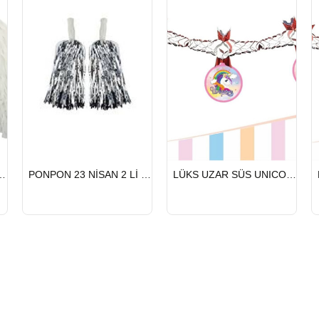
HIZLI
HIZLI
NİSAN 2 Lİ BEYAZ
PONPON 23 NİSAN 2 Lİ GÜMÜŞ
LÜKS UZAR SÜS UNICORN
GÖNDERİ
GÖNDERİ