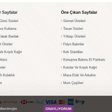
 Sayfalar
Öne Çıkan Sayfalar
ünü Süsleri
Sünnet Ürünleri
 ve Kutlama
Tavan Süsleri
Tabak Bardak
Yılbaşı Ürünleri
t Ürünler
Folyo Balonlar
Ve Kırpık Kağıt
Kek Standları
rtüsü
Konuşma Balonu El Pankartı
nler
Kutular Ve Kırpık Kağıt
th Kulaklık
Masa Etek Ve Arkafon
er
Mum Çeşitleri
llanılmıştır.
ONAYLIYORUM