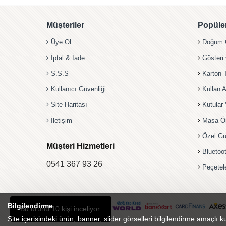
Müşteriler
Popüler
Üye Ol
Doğum G
İptal & İade
Gösteri
S.S.S
Karton 
Kullanıcı Güvenliği
Kullan A
Site Haritası
Kutular 
İletişim
Masa Ö
Özel Gü
Müşteri Hizmetleri
Bluetoo
0541 367 93 26
Peçetel
Bilgilendirme
Bu ürünü 10 kişi inceliyor.
Site içerisindeki ürün, banner, slider görselleri bilgilendirme amaçlı ku