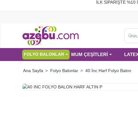
İLK SİPARİŞTE %
Ürün,
kategor
veya
MUM ÇEŞİTLERİ
LATE
FOLYO BALONLAR
marka
ara...
Folyo Balonlar
40 İnc Harf Folyo Balon
home
HIZLI
GÖNDERİ