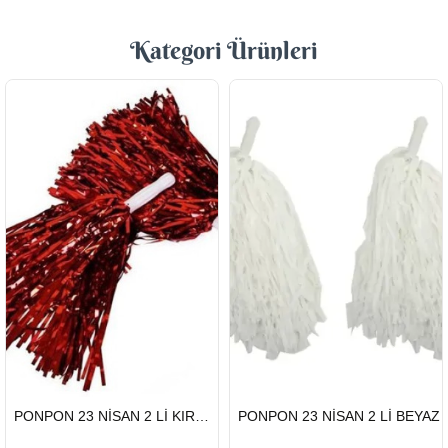
Kategori Ürünleri
HIZLI
HIZLI
PONPON 23 NİSAN 2 Lİ KIRMIZI
PONPON 23 NİSAN 2 Lİ BEYAZ
GÖNDERİ
GÖNDERİ