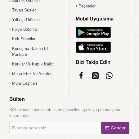
Sünnet Ürünleri
Peçeteler
Tavan Süsleri
Mobil Uygulama
Yılbaşı Ürünleri
Folyo Balonlar
Kek Standları
Konuşma Balonu El
Pankartı
Bizi Takip Edin
Kutular Ve Kırpık Kağıt
Masa Etek Ve Arkafon
Mum Çeşitleri
Bülten
Bültenimize kaydolarak hiçbir güncellemeyi veya promosyonu
kaçırmayın.
E-
Gönder
posta
adresiniz