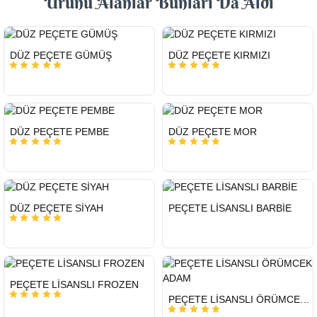
Ürünü Alanlar Bunları Da Aldı
HIZLI
HIZLI
DÜZ PEÇETE GÜMÜŞ
DÜZ PEÇETE KIRMIZI
GÖNDERİ
GÖNDERİ
HIZLI
HIZLI
DÜZ PEÇETE PEMBE
DÜZ PEÇETE MOR
GÖNDERİ
GÖNDERİ
HIZLI
HIZLI
DÜZ PEÇETE SİYAH
PEÇETE LİSANSLI BARBİE
GÖNDERİ
GÖNDERİ
HIZLI
PEÇETE LİSANSLI FROZEN
GÖNDERİ
HIZLI
PEÇETE LİSANSLI ÖRÜMCEK ADAM
GÖNDERİ