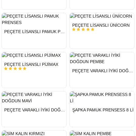
HIZLI
PEÇETE LİSANSLI ÜNİCORN
GÖNDERİ
HIZLI
PEÇETE LİSANSLI PAMUK PRENSES
GÖNDERİ
HIZLI
PEÇETE LİSANSLI PİJİMAX
GÖNDERİ
HIZLI
PEÇETE VARAKLI İYİKİ DOĞDUN PEMBE
GÖNDERİ
HIZLI
HIZLI
PEÇETE VARAKLI İYİKİ DOĞDUN MAVİ
ŞAPKA PAMUK PRENSESS 8 Lİ
GÖNDERİ
GÖNDERİ