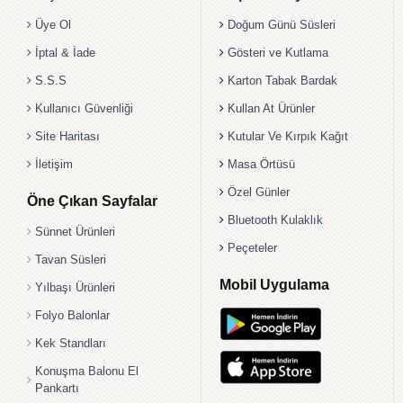
Üye Ol
Doğum Günü Süsleri
İptal & İade
Gösteri ve Kutlama
S.S.S
Karton Tabak Bardak
Kullanıcı Güvenliği
Kullan At Ürünler
Site Haritası
Kutular Ve Kırpık Kağıt
İletişim
Masa Örtüsü
Özel Günler
Öne Çıkan Sayfalar
Bluetooth Kulaklık
Sünnet Ürünleri
Peçeteler
Tavan Süsleri
Mobil Uygulama
Yılbaşı Ürünleri
Folyo Balonlar
Kek Standları
Konuşma Balonu El
Pankartı