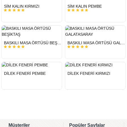
HIZLI
HIZLI
SİM KALIN KIRMIZI
SİM KALIN PEMBE
GÖNDERİ
GÖNDERİ
HIZLI
HIZLI
BASKILI MASA ÖRTÜSÜ BEŞİKTAŞ
BASKILI MASA ÖRTÜSÜ GALATASARAY
GÖNDERİ
GÖNDERİ
HIZLI
HIZLI
DİLEK FENERİ PEMBE
DİLEK FENERİ KIRMIZI
GÖNDERİ
GÖNDERİ
Müşteriler
Popüler Sayfalar