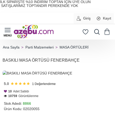
İLK SİPARİŞTE %10 İNDİRİM TOPTAN İÇİN ÜYE OLUN
SATIŞLARIMIZ TOPTANDIR PEREKENDE YOK
Giriş
Kayıt
Parti Malzemeleri
MASA ÖRTÜLERİ
home
BASKILI MASA ÖRTÜSÜ FENERBAHÇE
HIZLI
GÖNDERİ
5.0
1
Değerlendirme
10
Adet Satıldı
10759
Görüntülenme
Stok Adedi:
8866
Ürün Kodu:
02020055