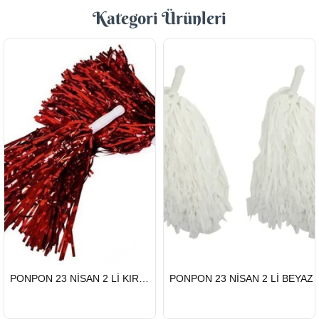
Kategori Ürünleri
HIZLI
HIZLI
PONPON 23 NİSAN 2 Lİ KIRMIZI
PONPON 23 NİSAN 2 Lİ BEYAZ
GÖNDERİ
GÖNDERİ