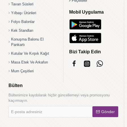
Peçeteler
Tavan Süsleri
Mobil Uygulama
Yılbaşı Ürünleri
Folyo Balonlar
Kek Standları
Konuşma Balonu El
Pankartı
Bizi Takip Edin
Kutular Ve Kırpık Kağıt
Masa Etek Ve Arkafon
Mum Çeşitleri
Bülten
Bültenimize kaydolarak hiçbir güncellemeyi veya promosyonu
kaçırmayın.
E-
Gönder
posta
adresiniz