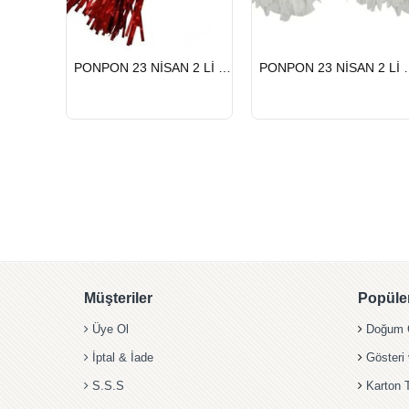
HIZLI
HIZLI
PONPON 23 NİSAN 2 Lİ KIRMIZI
PONPON 23 
GÖNDERİ
GÖNDERİ
Müşteriler
Popüler
Üye Ol
Doğum G
İptal & İade
Gösteri
S.S.S
Karton 