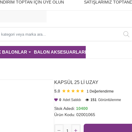
10 İNDİRİM TOPTAN İÇİN ÜYE OLUN SATIŞLARIMIZ TOPTAND
i
X BALONLAR
BALON AKSESUARLARI
PARTİ MALZE
KAPSÜL 25 Lİ UZAY
5.0
1
Değerlendirme
0
Adet Satıldı
151
Görüntülenme
Stok Adedi:
10400
Ürün Kodu:
02001065