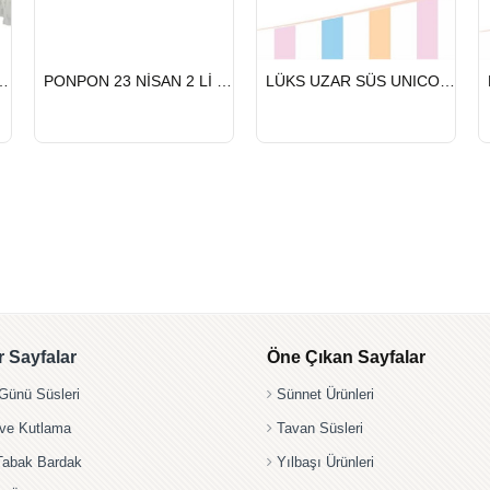
HIZLI
HIZLI
NİSAN 2 Lİ BEYAZ
PONPON 23 NİSAN 2 Lİ GÜMÜŞ
LÜKS UZAR SÜS UNICORN
GÖNDERİ
GÖNDERİ
 Sayfalar
Öne Çıkan Sayfalar
ünü Süsleri
Sünnet Ürünleri
 ve Kutlama
Tavan Süsleri
Tabak Bardak
Yılbaşı Ürünleri