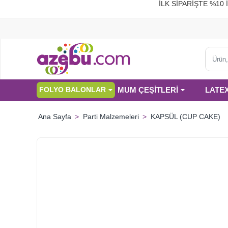
İLK SİPARİŞTE %
Ürün,
kategor
veya
MUM ÇEŞİTLERİ
LATE
FOLYO BALONLAR
marka
ara...
Parti Malzemeleri
KAPSÜL (CUP CAKE)
home