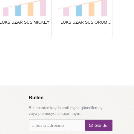
HIZLI
HIZLI
HIZLI
LÜKS UZAR SÜS MICKEY
LÜKS UZAR SÜS ÖRÜMCEK ADAM
LÜKS 
GÖNDERİ
GÖNDERİ
GÖND
Bülten
Bültenimize kaydolarak hiçbir güncellemeyi
veya promosyonu kaçırmayın.
E-
Gönder
posta