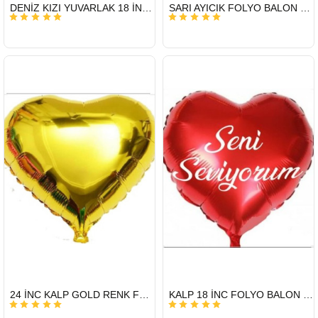
HIZLI
HIZLI
DENİZ KIZI YUVARLAK 18 İNC FOLYO BALON
SARI AYICIK FOLYO BALON 22 İNÇ
GÖNDERİ
GÖNDERİ
HIZLI
HIZLI
24 İNC KALP GOLD RENK FOLYO BALON
KALP 18 İNC FOLYO BALON SENİ SEVİYORUM
GÖNDERİ
GÖNDERİ