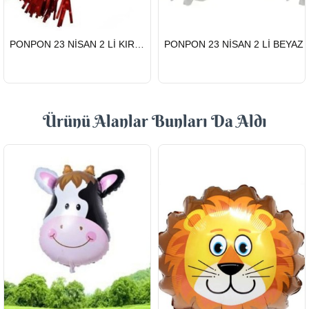
HIZLI
HIZLI
PONPON 23 NİSAN 2 Lİ KIRMIZI
PONPON 23 NİSAN 2 Lİ BEYAZ
GÖNDERİ
GÖNDERİ
Ürünü Alanlar Bunları Da Aldı