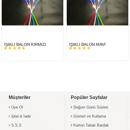
HIZLI
HIZLI
IŞIKLI BALON KIRMIZI
IŞIKLI BALON MAVİ
GÖNDERİ
GÖNDERİ
Müşteriler
Popüler Sayfalar
Üye Ol
Doğum Günü Süsleri
İptal & İade
Gösteri ve Kutlama
S.S.S
Karton Tabak Bardak