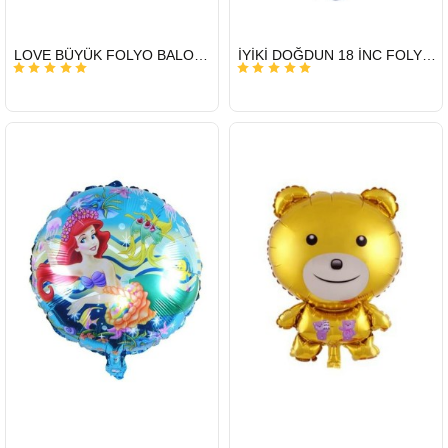
HIZLI
HIZLI
LOVE BÜYÜK FOLYO BALON 65 X 108 CM
İYİKİ DOĞDUN 18 İNC FOLYO BALON
GÖNDERİ
GÖNDERİ