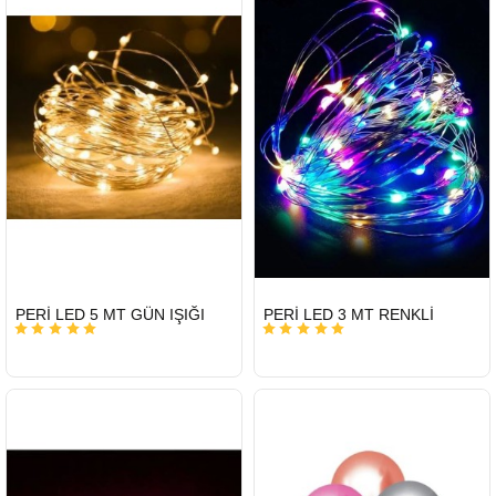
HIZLI
HIZLI
PERİ LED 5 MT GÜN IŞIĞI
PERİ LED 3 MT RENKLİ
GÖNDERİ
GÖNDERİ