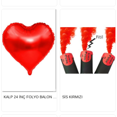
HIZLI
HIZLI
KALP 24 İNÇ FOLYO BALON KIRMIZI 50 Lİ
SİS KIRMIZI
GÖNDERİ
GÖNDERİ