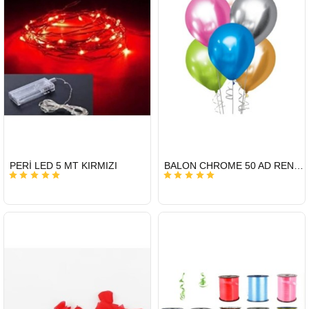
HIZLI
HIZLI
PERİ LED 5 MT KIRMIZI
BALON CHROME 50 AD RENKLİ
GÖNDERİ
GÖNDERİ
KARGO
ÜCRETSİZ