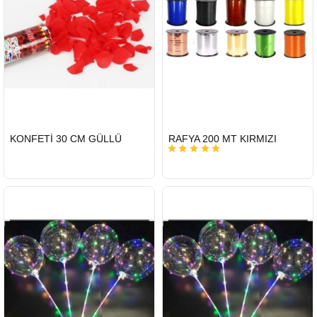
HIZLI
HIZLI
KONFETİ 30 CM GÜLLÜ
RAFYA 200 MT KIRMIZI
GÖNDERİ
GÖNDERİ