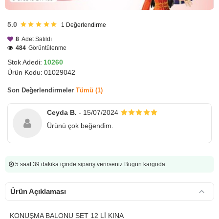
HIZLI
GÖNDERİ
5.0
1
Değerlendirme
8
Adet Satıldı
484
Görüntülenme
Stok Adedi:
10260
Ürün Kodu:
01029042
Son Değerlendirmeler
Tümü (1)
Ceyda B.
- 15/07/2024
Ürünü çok beğendim.
5 saat 39 dakika
içinde sipariş verirseniz Bugün kargoda.
Ürün Açıklaması
KONUŞMA BALONU SET 12 Lİ KINA