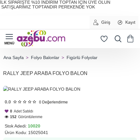
İLK SİPARİŞTE %10 İNDİRİM TOPTAN İÇİN ÜYE OLUN
SATIŞLARIMIZ TOPTANDIR PEREKENDE YOK
Giriş
Kayıt
Folyo Balonlar
Figürlü Folyolar
home
RALLY JEEP ARABA FOLYO BALON
HIZLI
GÖNDERİ
0.0
0
Değerlendirme
0
Adet Satıldı
152
Görüntülenme
Stok Adedi:
10020
Ürün Kodu:
15025041