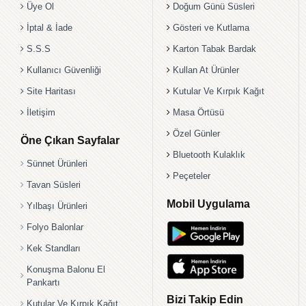
Üye Ol
Doğum Günü Süsleri
İptal & İade
Gösteri ve Kutlama
S.S.S
Karton Tabak Bardak
Kullanıcı Güvenliği
Kullan At Ürünler
Site Haritası
Kutular Ve Kırpık Kağıt
İletişim
Masa Örtüsü
Özel Günler
Öne Çıkan Sayfalar
Bluetooth Kulaklık
Sünnet Ürünleri
Peçeteler
Tavan Süsleri
Mobil Uygulama
Yılbaşı Ürünleri
Folyo Balonlar
Kek Standları
Konuşma Balonu El
Pankartı
Bizi Takip Edin
Kutular Ve Kırpık Kağıt