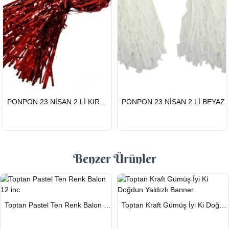
HIZLI
HIZLI
PONPON 23 NİSAN 2 Lİ KIRMIZI
PONPON 23 NİSAN 2 Lİ BEYAZ
GÖNDERİ
GÖNDERİ
Benzer Ürünler
HIZLI
HIZLI
Toptan Pastel Ten Renk Balon 12 inc
Toptan Kraft Gümüş İyi Ki Doğdun Yaldızlı Banner
GÖNDERİ
GÖNDERİ