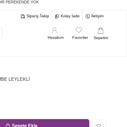
IR PEREKENDE YOK
Sipariş Takip
Kolay İade
İletişim
Hesabım
Favoriler
Sepetim
MELERİ
BEKARLIĞA VEDA BRİDE
BE LEYLEKLİ
Sepete Ekle