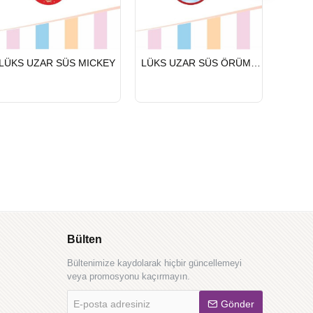
HIZLI
HIZLI
HIZLI
LÜKS UZAR SÜS MICKEY
LÜKS UZAR SÜS ÖRÜMCEK ADAM
LÜKS 
GÖNDERİ
GÖNDERİ
GÖND
Bülten
Bültenimize kaydolarak hiçbir güncellemeyi
veya promosyonu kaçırmayın.
E-
Gönder
posta