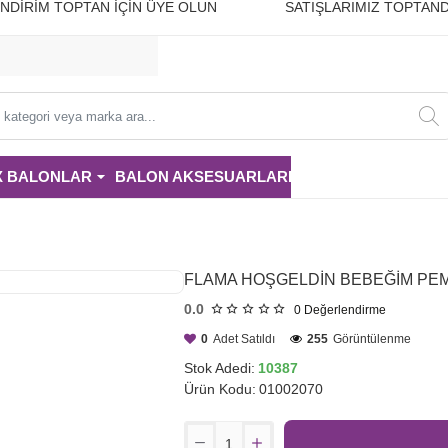
10 İNDİRİM TOPTAN İÇİN ÜYE OLUN SATIŞLARIMIZ TOPTAND
i
X BALONLAR
BALON AKSESUARLARI
PARTİ MALZE
FLAMA HOŞGELDİN BEBEĞİM PEM
0.0
0
Değerlendirme
0
Adet Satıldı
255
Görüntülenme
Stok Adedi:
10387
Ürün Kodu:
01002070