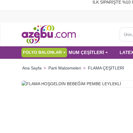
İLK SİPARİŞTE %
Ürün,
kategor
veya
MUM ÇEŞİTLERİ
LATE
FOLYO BALONLAR
marka
ara...
Parti Malzemeleri
FLAMA ÇEŞİTLERİ
home
HIZLI
GÖNDERİ