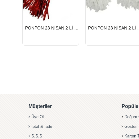
HIZLI
HIZLI
PONPON 23 NİSAN 2 Lİ KIRMIZI
PONPON 23 
GÖNDERİ
GÖNDERİ
Müşteriler
Popüler
Üye Ol
Doğum G
İptal & İade
Gösteri
S.S.S
Karton 