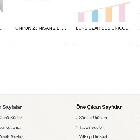
HIZLI
HIZLI
NİSAN 2 Lİ BEYAZ
PONPON 23 NİSAN 2 Lİ GÜMÜŞ
LÜKS UZAR SÜS UNICORN
GÖNDERİ
GÖNDERİ
 Sayfalar
Öne Çıkan Sayfalar
ünü Süsleri
Sünnet Ürünleri
 ve Kutlama
Tavan Süsleri
Tabak Bardak
Yılbaşı Ürünleri