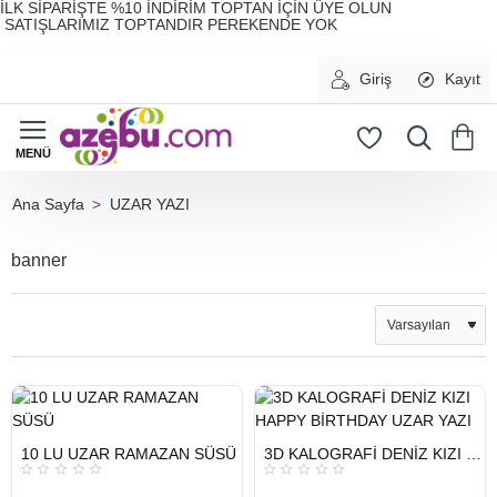
İLK SİPARİŞTE %10 İNDİRİM TOPTAN İÇİN ÜYE OLUN
SATIŞLARIMIZ TOPTANDIR PEREKENDE YOK
Giriş
Kayıt
UZAR YAZI
home
banner
HIZLI
HIZLI
10 LU UZAR RAMAZAN SÜSÜ
3D KALOGRAFİ DENİZ KIZI HAPPY BİRTHDAY UZAR YAZI
GÖNDERİ
GÖNDERİ