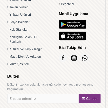
Peçeteler
Tavan Süsleri
Mobil Uygulama
Yılbaşı Ürünleri
Folyo Balonlar
Kek Standları
Konuşma Balonu El
Pankartı
Bizi Takip Edin
Kutular Ve Kırpık Kağıt
Masa Etek Ve Arkafon
Mum Çeşitleri
Bülten
Bültenimize kaydolarak hiçbir güncellemeyi veya promosyonu
kaçırmayın.
E-
Gönder
posta
adresiniz