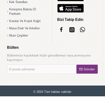
Kek Standları
Konuşma Balonu El
Pankartı
Bizi Takip Edin
Kutular Ve Kırpık Kağıt
Masa Etek Ve Arkafon
Mum Çeşitleri
Bülten
Bültenimize kaydolarak hiçbir güncellemeyi veya promosyonu
kaçırmayın.
E-
Gönder
posta
adresiniz
© 2024 Tüm hakları saklıdır.