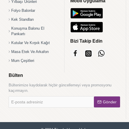
Mobil Uygulama
Yılbaşı Ürünleri
Folyo Balonlar
Kek Standları
Konuşma Balonu El
Pankartı
Bizi Takip Edin
Kutular Ve Kırpık Kağıt
Masa Etek Ve Arkafon
Mum Çeşitleri
Bülten
Bültenimize kaydolarak hiçbir güncellemeyi veya promosyonu
kaçırmayın.
E-
Gönder
posta
adresiniz