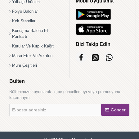
Mobil Uygulama
Yılbaşı Ürünleri
Folyo Balonlar
Kek Standları
Konuşma Balonu El
Pankartı
Bizi Takip Edin
Kutular Ve Kırpık Kağıt
Masa Etek Ve Arkafon
Mum Çeşitleri
Bülten
Bültenimize kaydolarak hiçbir güncellemeyi veya promosyonu
kaçırmayın.
E-
Gönder
posta
adresiniz