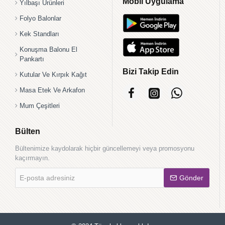
Mobil Uygulama
Yılbaşı Ürünleri
Folyo Balonlar
Kek Standları
Konuşma Balonu El
Pankartı
Bizi Takip Edin
Kutular Ve Kırpık Kağıt
Masa Etek Ve Arkafon
Mum Çeşitleri
Bülten
Bültenimize kaydolarak hiçbir güncellemeyi veya promosyonu
kaçırmayın.
E-
Gönder
posta
adresiniz