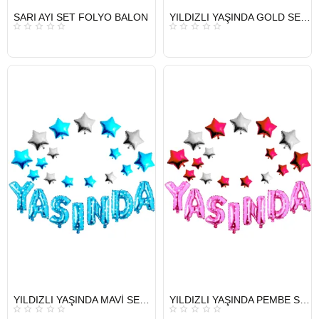
HIZLI
HIZLI
SARI AYI SET FOLYO BALON
YILDIZLI YAŞINDA GOLD SET BALON
GÖNDERİ
GÖNDERİ
KARGO
KARGO
ÜCRETSİZ
ÜCRETSİZ
HIZLI
HIZLI
YILDIZLI YAŞINDA MAVİ SET BALON
YILDIZLI YAŞINDA PEMBE SET BALON
GÖNDERİ
GÖNDERİ
KARGO
KARGO