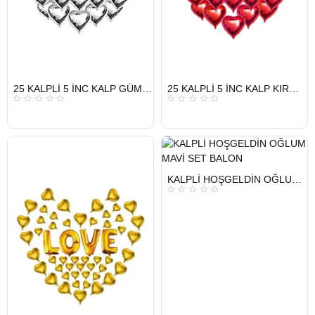
HIZLI
HIZLI
25 KALPLİ 5 İNC KALP GÜMÜŞ SET BALON
25 KALPLİ 5 İNC KALP KIRMIZI SET BALON
GÖNDERİ
GÖNDERİ
KARGO
KARGO
ÜCRETSİZ
ÜCRETSİZ
HIZLI
KALPLİ HOŞGELDİN OĞLUM MAVİ SET BALON
GÖNDERİ
KARGO
ÜCRETSİZ