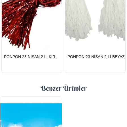
HIZLI
HIZLI
PONPON 23 NİSAN 2 Lİ KIRMIZI
PONPON 23 NİSAN 2 Lİ BEYAZ
GÖNDERİ
GÖNDERİ
Benzer Ürünler