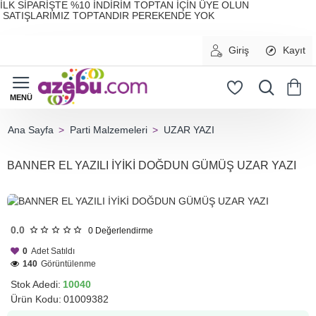
İLK SİPARİŞTE %10 İNDİRİM TOPTAN İÇİN ÜYE OLUN
SATIŞLARIMIZ TOPTANDIR PEREKENDE YOK
Giriş
Kayıt
Parti Malzemeleri
UZAR YAZI
home
BANNER EL YAZILI İYİKİ DOĞDUN GÜMÜŞ UZAR YAZI
HIZLI
GÖNDERİ
0.0
0
Değerlendirme
0
Adet Satıldı
140
Görüntülenme
Stok Adedi:
10040
Ürün Kodu:
01009382