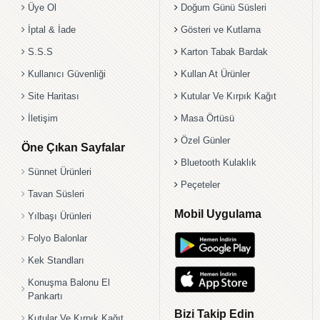
Üye Ol
Doğum Günü Süsleri
İptal & İade
Gösteri ve Kutlama
S.S.S
Karton Tabak Bardak
Kullanıcı Güvenliği
Kullan At Ürünler
Site Haritası
Kutular Ve Kırpık Kağıt
İletişim
Masa Örtüsü
Özel Günler
Öne Çıkan Sayfalar
Bluetooth Kulaklık
Sünnet Ürünleri
Peçeteler
Tavan Süsleri
Mobil Uygulama
Yılbaşı Ürünleri
Folyo Balonlar
Kek Standları
Konuşma Balonu El
Pankartı
Bizi Takip Edin
Kutular Ve Kırpık Kağıt