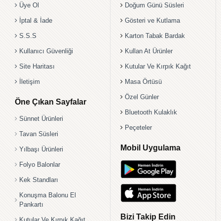
Üye Ol
Doğum Günü Süsleri
İptal & İade
Gösteri ve Kutlama
S.S.S
Karton Tabak Bardak
Kullanıcı Güvenliği
Kullan At Ürünler
Site Haritası
Kutular Ve Kırpık Kağıt
İletişim
Masa Örtüsü
Özel Günler
Öne Çıkan Sayfalar
Bluetooth Kulaklık
Sünnet Ürünleri
Peçeteler
Tavan Süsleri
Mobil Uygulama
Yılbaşı Ürünleri
Folyo Balonlar
Kek Standları
Konuşma Balonu El
Pankartı
Bizi Takip Edin
Kutular Ve Kırpık Kağıt