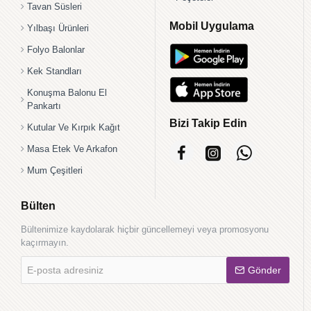
Tavan Süsleri
Mobil Uygulama
Yılbaşı Ürünleri
Folyo Balonlar
Kek Standları
Konuşma Balonu El
Pankartı
Bizi Takip Edin
Kutular Ve Kırpık Kağıt
Masa Etek Ve Arkafon
Mum Çeşitleri
Bülten
Bültenimize kaydolarak hiçbir güncellemeyi veya promosyonu
kaçırmayın.
E-
Gönder
posta
adresiniz