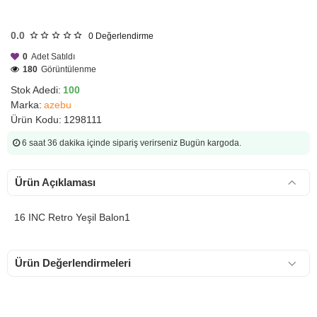
HIZLI
GÖNDERİ
0.0
0
Değerlendirme
0
Adet Satıldı
180
Görüntülenme
Stok Adedi:
100
Marka:
azebu
Ürün Kodu:
1298111
6 saat 36 dakika
içinde sipariş verirseniz Bugün kargoda.
Ürün Açıklaması
16 INC Retro Yeşil Balon1
Ürün Değerlendirmeleri