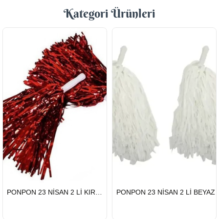
Kategori Ürünleri
HIZLI
HIZLI
PONPON 23 NİSAN 2 Lİ KIRMIZI
PONPON 23 NİSAN 2 Lİ BEYAZ
GÖNDERİ
GÖNDERİ