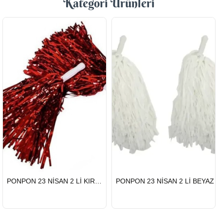
Kategori Ürünleri
HIZLI
HIZLI
PONPON 23 NİSAN 2 Lİ KIRMIZI
PONPON 23 NİSAN 2 Lİ BEYAZ
GÖNDERİ
GÖNDERİ