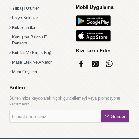
Mobil Uygulama
Yılbaşı Ürünleri
Folyo Balonlar
Kek Standları
Konuşma Balonu El
Pankartı
Bizi Takip Edin
Kutular Ve Kırpık Kağıt
Masa Etek Ve Arkafon
Mum Çeşitleri
Bülten
Bültenimize kaydolarak hiçbir güncellemeyi veya promosyonu
kaçırmayın.
E-
Gönder
posta
adresiniz