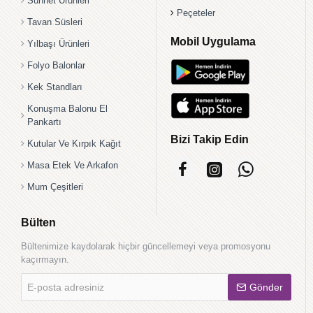
Sünnet Ürünleri
Peçeteler
Tavan Süsleri
Mobil Uygulama
Yılbaşı Ürünleri
Folyo Balonlar
Kek Standları
Konuşma Balonu El
Pankartı
Bizi Takip Edin
Kutular Ve Kırpık Kağıt
Masa Etek Ve Arkafon
Mum Çeşitleri
Bülten
Bültenimize kaydolarak hiçbir güncellemeyi veya promosyonu
kaçırmayın.
E-
Gönder
posta
adresiniz