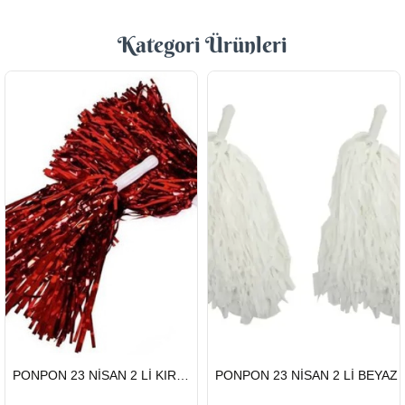
Kategori Ürünleri
HIZLI
HIZLI
PONPON 23 NİSAN 2 Lİ KIRMIZI
PONPON 23 NİSAN 2 Lİ BEYAZ
GÖNDERİ
GÖNDERİ