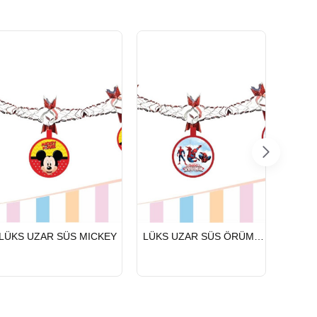
HIZLI
HIZLI
HIZLI
LÜKS UZAR SÜS MICKEY
LÜKS UZAR SÜS ÖRÜMCEK ADAM
LÜKS 
GÖNDERİ
GÖNDERİ
GÖND