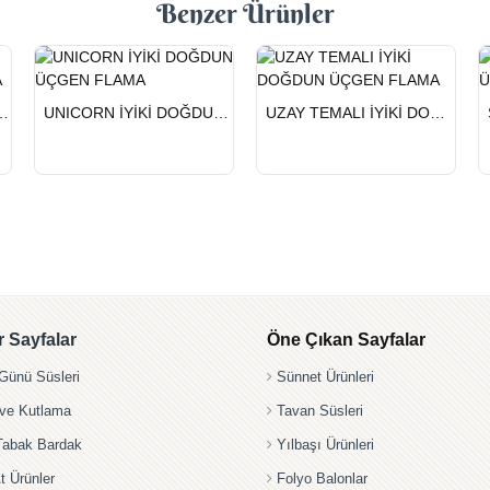
Benzer Ürünler
HIZLI
HIZLI
PY BİRTHDAY ÜÇGEN FLAMA
UNICORN İYİKİ DOĞDUN ÜÇGEN FLAMA
UZAY TEMALI İYİKİ DOĞDUN ÜÇGEN FLAMA
GÖNDERİ
GÖNDERİ
 Sayfalar
Öne Çıkan Sayfalar
ünü Süsleri
Sünnet Ürünleri
 ve Kutlama
Tavan Süsleri
Tabak Bardak
Yılbaşı Ürünleri
t Ürünler
Folyo Balonlar