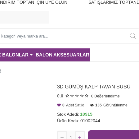
10 İNDİRİM TOPTAN İÇİN ÜYE OLUN SATIŞLARIMIZ TOPTAND
i
X BALONLAR
BALON AKSESUARLARI
PARTİ MALZE
R
3D GÜMÜŞ KALP TAVAN SÜSÜ
0.0
0
Değerlendirme
0
Adet Satıldı
135
Görüntülenme
Stok Adedi:
10915
Ürün Kodu:
01002044