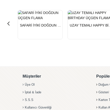
HIZLI
HIZLI
SAFARİ İYİKİ DOĞDUN ÜÇGEN FLAMA
UZAY TEMALI HAP
GÖNDERİ
GÖNDERİ
Müşteriler
Popüler
Üye Ol
Doğum G
İptal & İade
Gösteri
S.S.S
Karton 
Kullanıcı Güvenliği
Kullan A