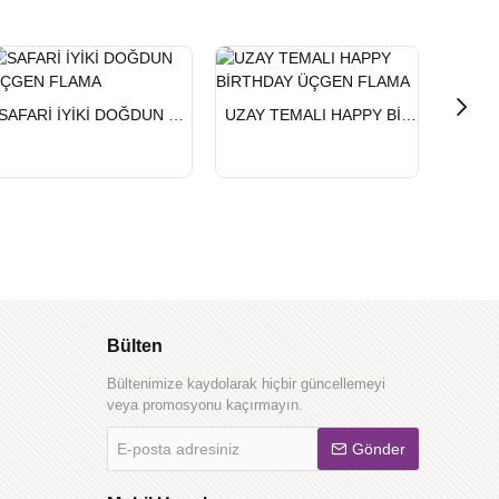
HIZLI
HIZLI
HIZLI
SAFARİ İYİKİ DOĞDUN ÜÇGEN FLAMA
UZAY TEMALI HAPPY BİRTHDAY ÜÇGEN FLAMA
GÖNDERİ
GÖNDERİ
GÖND
Bülten
Bültenimize kaydolarak hiçbir güncellemeyi
veya promosyonu kaçırmayın.
E-
Gönder
posta
adresiniz