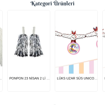
Kategori Ürünleri
HIZLI
HIZLI
NİSAN 2 Lİ BEYAZ
PONPON 23 NİSAN 2 Lİ GÜMÜŞ
LÜKS UZAR SÜS UNICORN
GÖNDERİ
GÖNDERİ