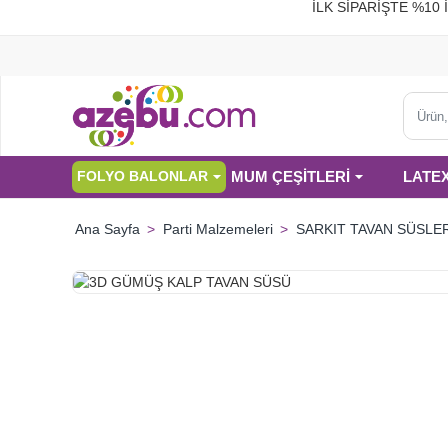
İLK SİPARİŞTE %
Ürün,
kategor
veya
MUM ÇEŞİTLERİ
LATE
FOLYO BALONLAR
marka
ara...
Parti Malzemeleri
SARKIT TAVAN SÜSLE
home
HIZLI
GÖNDERİ