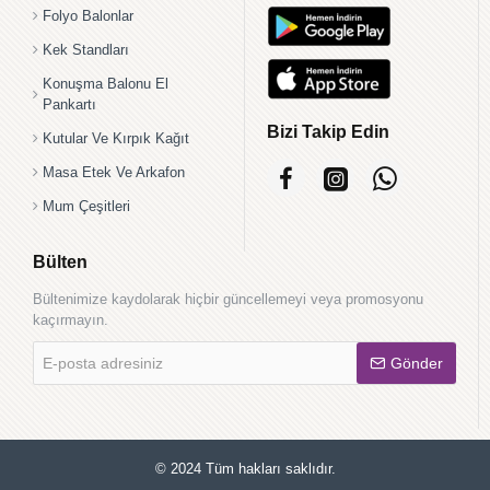
Folyo Balonlar
Kek Standları
Konuşma Balonu El
Pankartı
Bizi Takip Edin
Kutular Ve Kırpık Kağıt
Masa Etek Ve Arkafon
Mum Çeşitleri
Bülten
Bültenimize kaydolarak hiçbir güncellemeyi veya promosyonu
kaçırmayın.
E-
Gönder
posta
adresiniz
© 2024 Tüm hakları saklıdır.