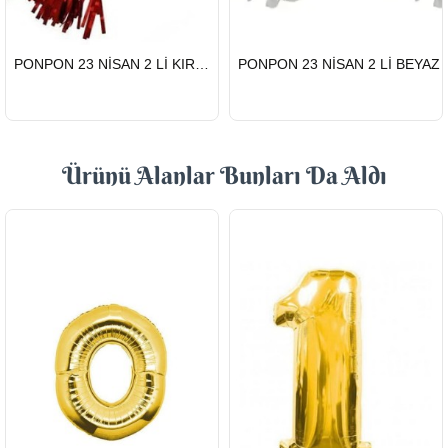
HIZLI
HIZLI
PONPON 23 NİSAN 2 Lİ KIRMIZI
PONPON 23 NİSAN 2 Lİ BEYAZ
GÖNDERİ
GÖNDERİ
Ürünü Alanlar Bunları Da Aldı