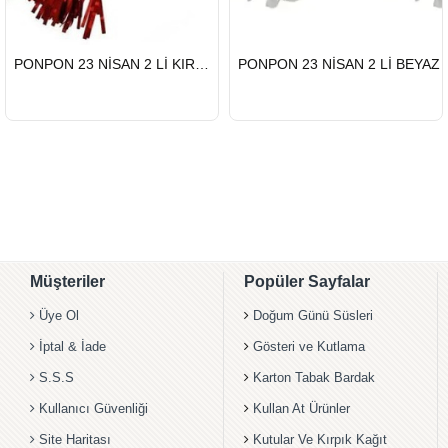
HIZLI
HIZLI
PONPON 23 NİSAN 2 Lİ KIRMIZI
PONPON 23 NİSAN 2 Lİ BEYAZ
GÖNDERİ
GÖNDERİ
Müşteriler
Popüler Sayfalar
Üye Ol
Doğum Günü Süsleri
İptal & İade
Gösteri ve Kutlama
S.S.S
Karton Tabak Bardak
Kullanıcı Güvenliği
Kullan At Ürünler
Site Haritası
Kutular Ve Kırpık Kağıt