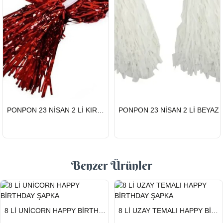
HIZLI
HIZLI
PONPON 23 NİSAN 2 Lİ KIRMIZI
PONPON 23 NİSAN 2 Lİ BEYAZ
GÖNDERİ
GÖNDERİ
Benzer Ürünler
HIZLI
HIZLI
8 Lİ UNİCORN HAPPY BİRTHDAY ŞAPKA
8 Lİ UZAY TEMALI HAPPY BİRTHDAY ŞAPKA
GÖNDERİ
GÖNDERİ