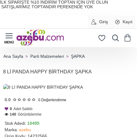
İLK SİPARİŞTE %10 İNDİRİM TOPTAN İÇİN ÜYE OLUN
SATIŞLARIMIZ TOPTANDIR PEREKENDE YOK
Giriş
Kayıt
Parti Malzemeleri
ŞAPKA
home
8 Lİ PANDA HAPPY BİRTHDAY ŞAPKA
HIZLI
GÖNDERİ
0.0
0
Değerlendirme
0
Adet Satıldı
140
Görüntülenme
Stok Adedi:
10495
Marka:
azebu
Ürün Kodu:
14232566