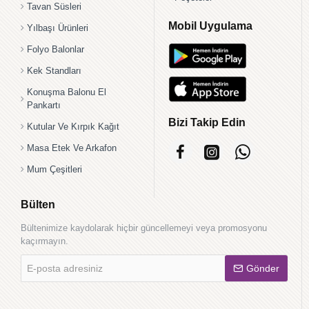
Tavan Süsleri
Mobil Uygulama
Yılbaşı Ürünleri
Folyo Balonlar
Kek Standları
Konuşma Balonu El
Pankartı
Bizi Takip Edin
Kutular Ve Kırpık Kağıt
Masa Etek Ve Arkafon
Mum Çeşitleri
Bülten
Bültenimize kaydolarak hiçbir güncellemeyi veya promosyonu
kaçırmayın.
E-
Gönder
posta
adresiniz