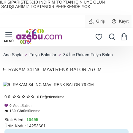
İLK SİPARİŞTE %10 İNDİRİM TOPTAN İÇİN ÜYE OLUN
SATIŞLARIMIZ TOPTANDIR PEREKENDE YOK
Giriş
Kayıt
Folyo Balonlar
34 İnc Rakam Folyo Balon
home
9- RAKAM 34 İNC MAVİ RENK BALON 76 CM
HIZLI
GÖNDERİ
0.0
0
Değerlendirme
0
Adet Satıldı
130
Görüntülenme
Stok Adedi:
10495
Ürün Kodu:
14253661