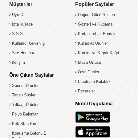
Müşteriler
Popüler Sayfalar
Üye Ol
Doğum Günü Süsleri
İptal & İade
Gösteri ve Kutlama
S.S.S
Karton Tabak Bardak
Kullanıcı Güvenliği
Kullan At Ürünler
Site Haritası
Kutular Ve Kırpık Kağıt
İletişim
Masa Örtüsü
Özel Günler
Öne Çıkan Sayfalar
Bluetooth Kulaklık
Sünnet Ürünleri
Peçeteler
Tavan Süsleri
Mobil Uygulama
Yılbaşı Ürünleri
Folyo Balonlar
Kek Standları
Konuşma Balonu El