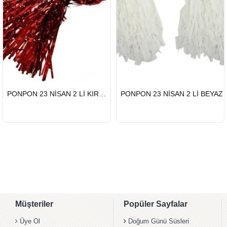
HIZLI
HIZLI
PONPON 23 NİSAN 2 Lİ KIRMIZI
PONPON 23 NİSAN 2 Lİ BEYAZ
GÖNDERİ
GÖNDERİ
Müşteriler
Popüler Sayfalar
Üye Ol
Doğum Günü Süsleri