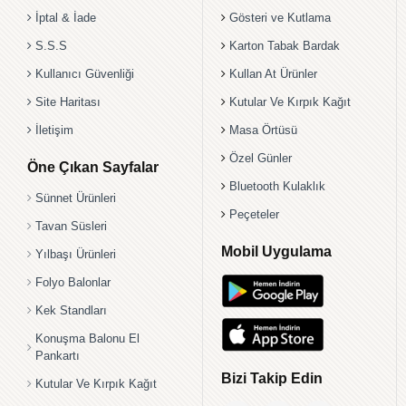
İptal & İade
Gösteri ve Kutlama
S.S.S
Karton Tabak Bardak
Kullanıcı Güvenliği
Kullan At Ürünler
Site Haritası
Kutular Ve Kırpık Kağıt
İletişim
Masa Örtüsü
Özel Günler
Öne Çıkan Sayfalar
Bluetooth Kulaklık
Sünnet Ürünleri
Peçeteler
Tavan Süsleri
Mobil Uygulama
Yılbaşı Ürünleri
Folyo Balonlar
Kek Standları
Konuşma Balonu El
Pankartı
Bizi Takip Edin
Kutular Ve Kırpık Kağıt