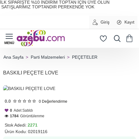
İLK SİPARİŞTE %10 İNDİRİM TOPTAN İÇİN ÜYE OLUN
SATIŞLARIMIZ TOPTANDIR PEREKENDE YOK
Giriş
Kayıt
Parti Malzemeleri
PEÇETELER
home
BASKILI PEÇETE LOVE
HIZLI
GÖNDERİ
0.0
0
Değerlendirme
0
Adet Satıldı
1784
Görüntülenme
Stok Adedi:
2271
Ürün Kodu:
02019116