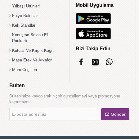
Mobil Uygulama
Yılbaşı Ürünleri
Folyo Balonlar
Kek Standları
Konuşma Balonu El
Pankartı
Bizi Takip Edin
Kutular Ve Kırpık Kağıt
Masa Etek Ve Arkafon
Mum Çeşitleri
Bülten
Bültenimize kaydolarak hiçbir güncellemeyi veya promosyonu
kaçırmayın.
E-
Gönder
posta
adresiniz