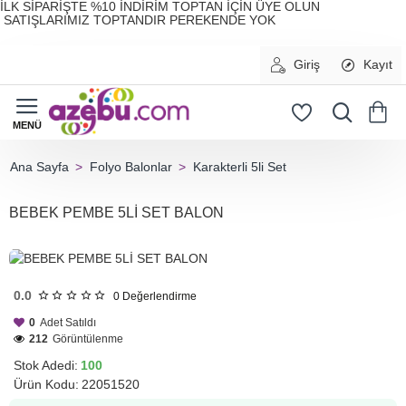
İLK SİPARİŞTE %10 İNDİRİM TOPTAN İÇİN ÜYE OLUN
SATIŞLARIMIZ TOPTANDIR PEREKENDE YOK
Giriş
Kayıt
Folyo Balonlar
Karakterli 5li Set
home
BEBEK PEMBE 5Lİ SET BALON
HIZLI
GÖNDERİ
0.0
0
Değerlendirme
0
Adet Satıldı
212
Görüntülenme
Stok Adedi:
100
Ürün Kodu:
22051520