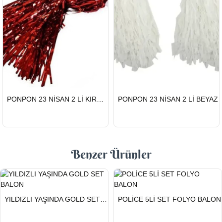
HIZLI
HIZLI
PONPON 23 NİSAN 2 Lİ KIRMIZI
PONPON 23 NİSAN 2 Lİ BEYAZ
GÖNDERİ
GÖNDERİ
Benzer Ürünler
HIZLI
HIZLI
YILDIZLI YAŞINDA GOLD SET BALON
POLİCE 5Lİ SET FOLYO BALON
GÖNDERİ
GÖNDERİ
KARGO
ÜCRETSİZ