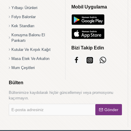
Mobil Uygulama
Yılbaşı Ürünleri
Folyo Balonlar
Kek Standları
Konuşma Balonu El
Pankartı
Bizi Takip Edin
Kutular Ve Kırpık Kağıt
Masa Etek Ve Arkafon
Mum Çeşitleri
Bülten
Bültenimize kaydolarak hiçbir güncellemeyi veya promosyonu
kaçırmayın.
E-
Gönder
posta
adresiniz