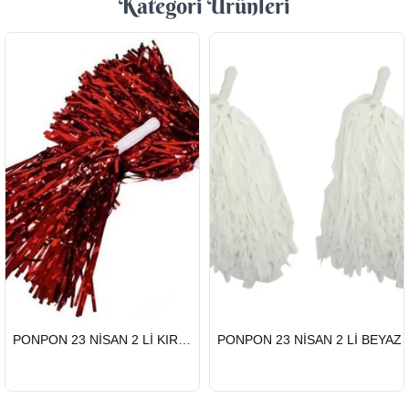
Kategori Ürünleri
HIZLI
HIZLI
PONPON 23 NİSAN 2 Lİ KIRMIZI
PONPON 23 NİSAN 2 Lİ BEYAZ
GÖNDERİ
GÖNDERİ