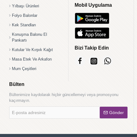
Mobil Uygulama
Yılbaşı Ürünleri
Folyo Balonlar
Kek Standları
Konuşma Balonu El
Pankartı
Bizi Takip Edin
Kutular Ve Kırpık Kağıt
Masa Etek Ve Arkafon
Mum Çeşitleri
Bülten
Bültenimize kaydolarak hiçbir güncellemeyi veya promosyonu
kaçırmayın.
E-
Gönder
posta
adresiniz