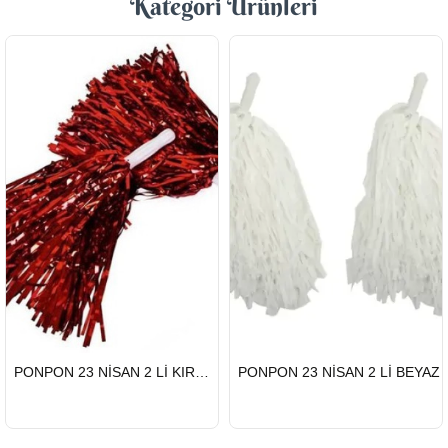
Kategori Ürünleri
HIZLI
HIZLI
PONPON 23 NİSAN 2 Lİ KIRMIZI
PONPON 23 NİSAN 2 Lİ BEYAZ
GÖNDERİ
GÖNDERİ