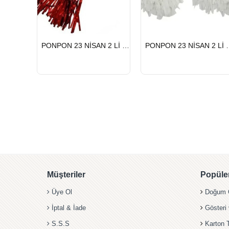
HIZLI
HIZLI
PONPON 23 NİSAN 2 Lİ KIRMIZI
PONPON 23 
GÖNDERİ
GÖNDERİ
Müşteriler
Popüler
Üye Ol
Doğum G
İptal & İade
Gösteri
S.S.S
Karton 