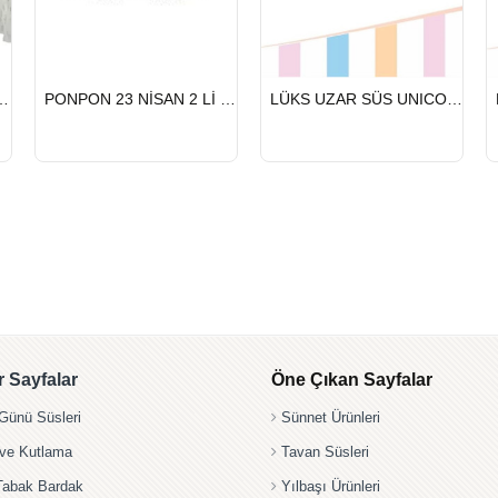
HIZLI
HIZLI
NİSAN 2 Lİ BEYAZ
PONPON 23 NİSAN 2 Lİ GÜMÜŞ
LÜKS UZAR SÜS UNICORN
GÖNDERİ
GÖNDERİ
 Sayfalar
Öne Çıkan Sayfalar
ünü Süsleri
Sünnet Ürünleri
 ve Kutlama
Tavan Süsleri
Tabak Bardak
Yılbaşı Ürünleri