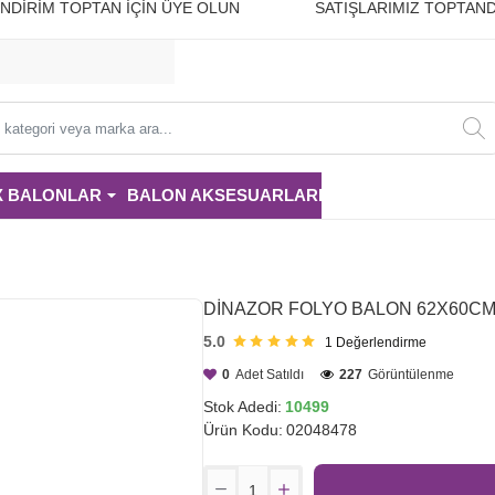
10 İNDİRİM TOPTAN İÇİN ÜYE OLUN SATIŞLARIMIZ TOPTAND
i
X BALONLAR
BALON AKSESUARLARI
PARTİ MALZE
DİNAZOR FOLYO BALON 62X60CM
5.0
1
Değerlendirme
0
Adet Satıldı
227
Görüntülenme
Stok Adedi:
10499
Ürün Kodu:
02048478