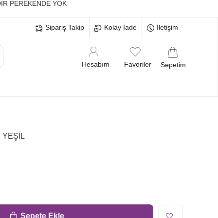
IR PEREKENDE YOK
Sipariş Takip
Kolay İade
İletişim
Hesabım
Favoriler
Sepetim
MELERİ
BEKARLIĞA VEDA BRİDE
 YEŞİL
Sepete Ekle