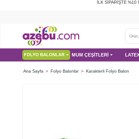
İLK SİPARİŞTE %
Ürün,
kategor
veya
MUM ÇEŞİTLERİ
LATE
FOLYO BALONLAR
marka
ara...
Folyo Balonlar
Karakterli Folyo Balon
home