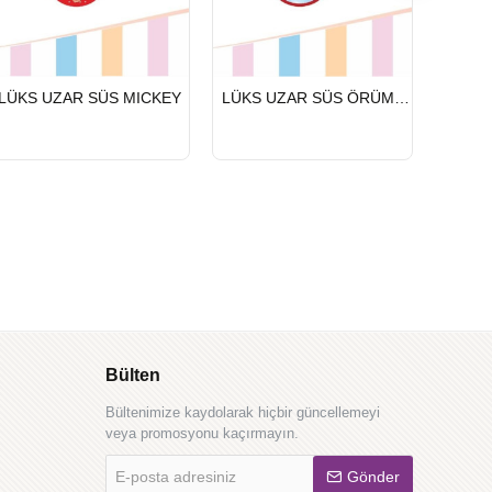
HIZLI
HIZLI
HIZLI
LÜKS UZAR SÜS MICKEY
LÜKS UZAR SÜS ÖRÜMCEK ADAM
LÜKS 
GÖNDERİ
GÖNDERİ
GÖND
Bülten
Bültenimize kaydolarak hiçbir güncellemeyi
veya promosyonu kaçırmayın.
E-
Gönder
posta