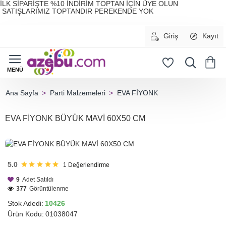
İLK SİPARİŞTE %10 İNDİRİM TOPTAN İÇİN ÜYE OLUN
SATIŞLARIMIZ TOPTANDIR PEREKENDE YOK
Giriş
Kayıt
Parti Malzemeleri
EVA FİYONK
home
EVA FİYONK BÜYÜK MAVİ 60X50 CM
HIZLI
GÖNDERİ
5.0
1
Değerlendirme
9
Adet Satıldı
377
Görüntülenme
Stok Adedi:
10426
Ürün Kodu:
01038047