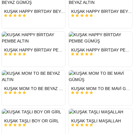
HIZLI
HIZLI
KUŞAK HAPPY BİRTDAY BEYAZ GÜMÜŞ
KUŞAK HAPPY BİRTDAY BEYAZ ALTIN
GÖNDERİ
GÖNDERİ
HIZLI
HIZLI
KUŞAK HAPPY BİRTDAY PEMBE ALTIN
KUŞAK HAPPY BİRTDAY PEMBE GÜMÜŞ
GÖNDERİ
GÖNDERİ
HIZLI
HIZLI
KUŞAK MOM TO BE BEYAZ ALTIN
KUŞAK MOM TO BE MAVİ GÜMÜŞ
GÖNDERİ
GÖNDERİ
HIZLI
HIZLI
KUŞAK TAŞLI BOY OR GİRL
KUŞAK TAŞLI MAŞALLAH
GÖNDERİ
GÖNDERİ