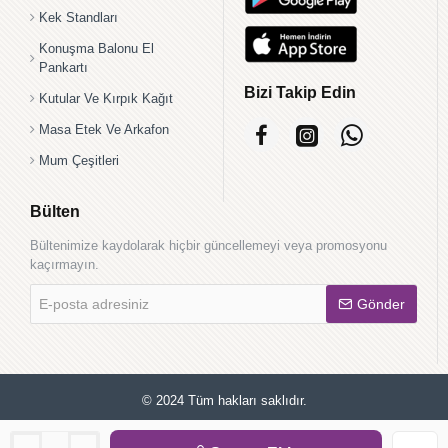
Kek Standları
Konuşma Balonu El
Pankartı
Bizi Takip Edin
Kutular Ve Kırpık Kağıt
Masa Etek Ve Arkafon
Mum Çeşitleri
Bülten
Bültenimize kaydolarak hiçbir güncellemeyi veya promosyonu
kaçırmayın.
E-
Gönder
posta
adresiniz
© 2024 Tüm hakları saklıdır.