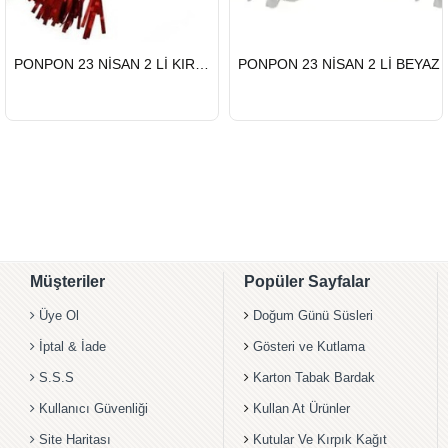
HIZLI
HIZLI
PONPON 23 NİSAN 2 Lİ KIRMIZI
PONPON 23 NİSAN 2 Lİ BEYAZ
GÖNDERİ
GÖNDERİ
Müşteriler
Popüler Sayfalar
Üye Ol
Doğum Günü Süsleri
İptal & İade
Gösteri ve Kutlama
S.S.S
Karton Tabak Bardak
Kullanıcı Güvenliği
Kullan At Ürünler
Site Haritası
Kutular Ve Kırpık Kağıt