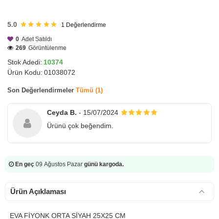
HIZLI
GÖNDERİ
5.0
1
Değerlendirme
0
Adet Satıldı
269
Görüntülenme
Stok Adedi:
10374
Ürün Kodu:
01038072
Son Değerlendirmeler
Tümü (1)
Ceyda B.
- 15/07/2024
Ürünü çok beğendim.
En geç
09 Ağustos Pazar
günü kargoda.
Ürün Açıklaması
EVA FİYONK ORTA SİYAH 25X25 CM