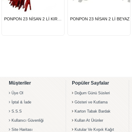
HIZLI
HIZLI
PONPON 23 NİSAN 2 Lİ KIRMIZI
PONPON 23 NİSAN 2 Lİ BEYAZ
GÖNDERİ
GÖNDERİ
Müşteriler
Popüler Sayfalar
Üye Ol
Doğum Günü Süsleri
İptal & İade
Gösteri ve Kutlama
S.S.S
Karton Tabak Bardak
Kullanıcı Güvenliği
Kullan At Ürünler
Site Haritası
Kutular Ve Kırpık Kağıt