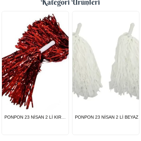
Kategori Ürünleri
HIZLI
HIZLI
PONPON 23 NİSAN 2 Lİ KIRMIZI
PONPON 23 NİSAN 2 Lİ BEYAZ
GÖNDERİ
GÖNDERİ