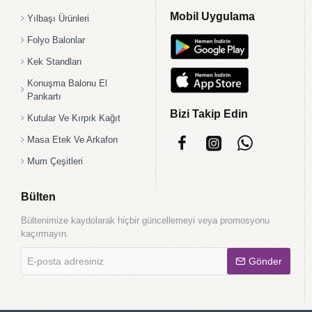
Mobil Uygulama
Yılbaşı Ürünleri
Folyo Balonlar
Kek Standları
Konuşma Balonu El
Pankartı
Bizi Takip Edin
Kutular Ve Kırpık Kağıt
Masa Etek Ve Arkafon
Mum Çeşitleri
Bülten
Bültenimize kaydolarak hiçbir güncellemeyi veya promosyonu
kaçırmayın.
E-
Gönder
posta
adresiniz