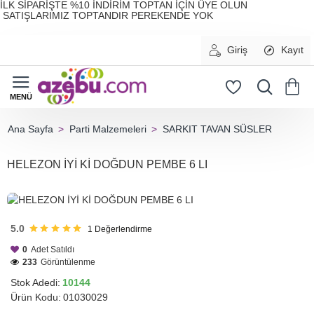
İLK SİPARİŞTE %10 İNDİRİM TOPTAN İÇİN ÜYE OLUN
SATIŞLARIMIZ TOPTANDIR PEREKENDE YOK
Giriş
Kayıt
Parti Malzemeleri
SARKIT TAVAN SÜSLER
home
HELEZON İYİ Kİ DOĞDUN PEMBE 6 LI
HIZLI
GÖNDERİ
5.0
1
Değerlendirme
0
Adet Satıldı
233
Görüntülenme
Stok Adedi:
10144
Ürün Kodu:
01030029