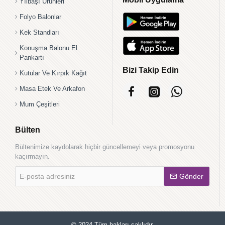
Yılbaşı Ürünleri
Folyo Balonlar
Kek Standları
Konuşma Balonu El
Pankartı
Bizi Takip Edin
Kutular Ve Kırpık Kağıt
Masa Etek Ve Arkafon
Mum Çeşitleri
Bülten
Bültenimize kaydolarak hiçbir güncellemeyi veya promosyonu
kaçırmayın.
E-
Gönder
posta
adresiniz
© 2024 Tüm hakları saklıdır.