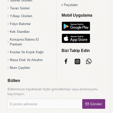
Sünnet Ürünleri
Peçeteler
Tavan Süsleri
Mobil Uygulama
Yılbaşı Ürünleri
Folyo Balonlar
Kek Standları
Konuşma Balonu El
Pankartı
Bizi Takip Edin
Kutular Ve Kırpık Kağıt
Masa Etek Ve Arkafon
Mum Çeşitleri
Bülten
Bültenimize kaydolarak hiçbir güncellemeyi veya promosyonu
kaçırmayın.
E-
Gönder
posta
adresiniz