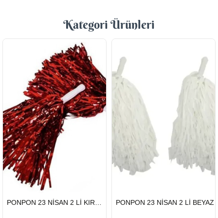
Kategori Ürünleri
HIZLI
HIZLI
PONPON 23 NİSAN 2 Lİ KIRMIZI
PONPON 23 NİSAN 2 Lİ BEYAZ
GÖNDERİ
GÖNDERİ