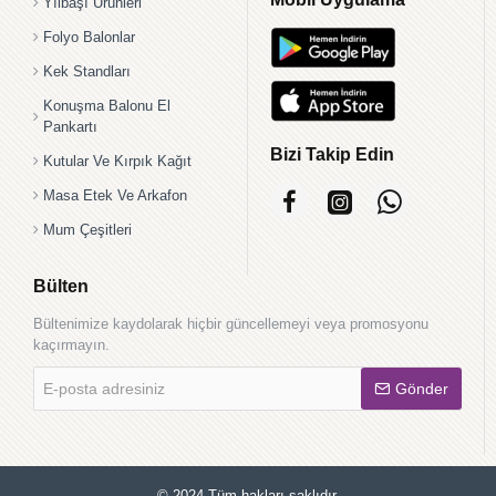
Yılbaşı Ürünleri
Folyo Balonlar
Kek Standları
Konuşma Balonu El
Pankartı
Bizi Takip Edin
Kutular Ve Kırpık Kağıt
Masa Etek Ve Arkafon
Mum Çeşitleri
Bülten
Bültenimize kaydolarak hiçbir güncellemeyi veya promosyonu
kaçırmayın.
E-
Gönder
posta
adresiniz
© 2024 Tüm hakları saklıdır.