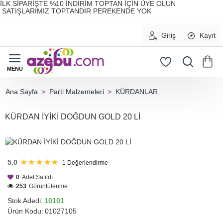
İLK SİPARİŞTE %10 İNDİRİM TOPTAN İÇİN ÜYE OLUN
SATIŞLARIMIZ TOPTANDIR PEREKENDE YOK
Giriş
Kayıt
Parti Malzemeleri
KÜRDANLAR
home
KÜRDAN İYİKİ DOĞDUN GOLD 20 Lİ
HIZLI
GÖNDERİ
5.0
1
Değerlendirme
0
Adet Satıldı
253
Görüntülenme
Stok Adedi:
10101
Ürün Kodu:
01027105