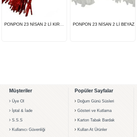
HIZLI
HIZLI
PONPON 23 NİSAN 2 Lİ KIRMIZI
PONPON 23 NİSAN 2 Lİ BEYAZ
GÖNDERİ
GÖNDERİ
Müşteriler
Popüler Sayfalar
Üye Ol
Doğum Günü Süsleri
İptal & İade
Gösteri ve Kutlama
S.S.S
Karton Tabak Bardak
Kullanıcı Güvenliği
Kullan At Ürünler