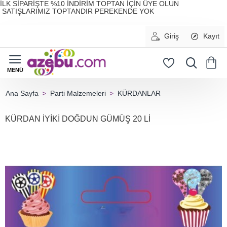
İLK SİPARİŞTE %10 İNDİRİM TOPTAN İÇİN ÜYE OLUN
SATIŞLARIMIZ TOPTANDIR PEREKENDE YOK
Giriş
Kayıt
Parti Malzemeleri
KÜRDANLAR
home
KÜRDAN İYİKİ DOĞDUN GÜMÜŞ 20 Lİ