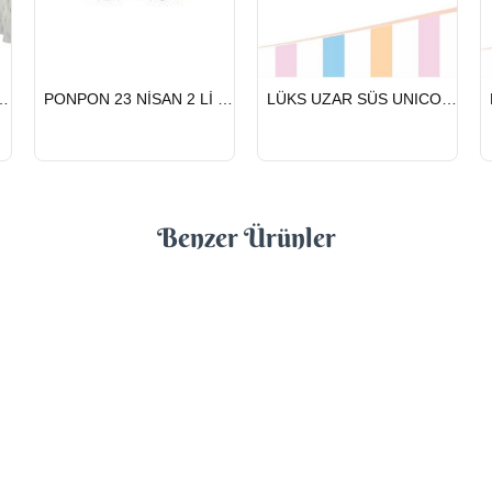
HIZLI
HIZLI
NİSAN 2 Lİ BEYAZ
PONPON 23 NİSAN 2 Lİ GÜMÜŞ
LÜKS UZAR SÜS UNICORN
GÖNDERİ
GÖNDERİ
Benzer Ürünler