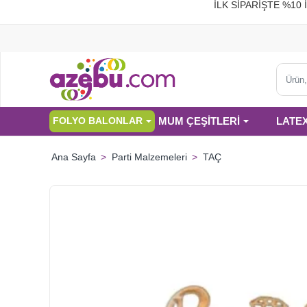
İLK SİPARİŞTE %
Ürün,
kategor
veya
MUM ÇEŞİTLERİ
LATE
FOLYO BALONLAR
marka
ara...
Parti Malzemeleri
TAÇ
home