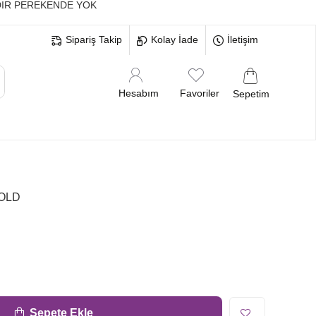
IR PEREKENDE YOK
Sipariş Takip
Kolay İade
İletişim
Hesabım
Favoriler
Sepetim
MELERİ
BEKARLIĞA VEDA BRİDE
OLD
Sepete Ekle