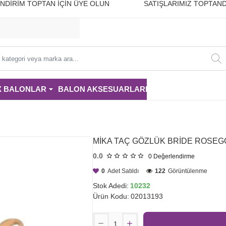
10 İNDİRİM TOPTAN İÇİN ÜYE OLUN SATIŞLARIMIZ TOPTAND
i
X BALONLAR
BALON AKSESUARLARI
PARTİ MALZE
MİKA TAÇ GÖZLÜK BRİDE ROSEG
0.0
0
Değerlendirme
0
Adet Satıldı
122
Görüntülenme
Stok Adedi:
10232
Ürün Kodu:
02013193