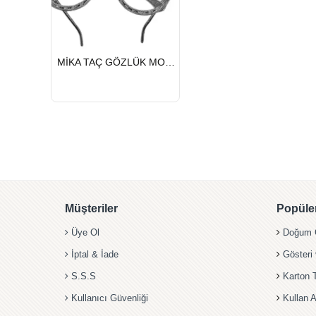
HIZLI
MİKA TAÇ GÖZLÜK MOM TO BE GÜMÜŞ
GÖNDERİ
Müşteriler
Popüler
Üye Ol
Doğum G
İptal & İade
Gösteri
S.S.S
Karton 
Kullanıcı Güvenliği
Kullan A