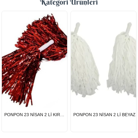
Kategori Ürünleri
HIZLI
HIZLI
PONPON 23 NİSAN 2 Lİ KIRMIZI
PONPON 23 NİSAN 2 Lİ BEYAZ
GÖNDERİ
GÖNDERİ