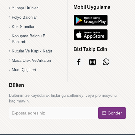
Mobil Uygulama
Yılbaşı Ürünleri
Folyo Balonlar
Kek Standları
Konuşma Balonu El
Pankartı
Bizi Takip Edin
Kutular Ve Kırpık Kağıt
Masa Etek Ve Arkafon
Mum Çeşitleri
Bülten
Bültenimize kaydolarak hiçbir güncellemeyi veya promosyonu
kaçırmayın.
E-
Gönder
posta
adresiniz