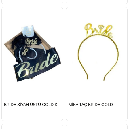
HIZLI
HIZLI
BRİDE SİYAH ÜSTÜ GOLD KUŞAK TAÇ SET
MİKA TAÇ BRİDE GOLD
GÖNDERİ
GÖNDERİ