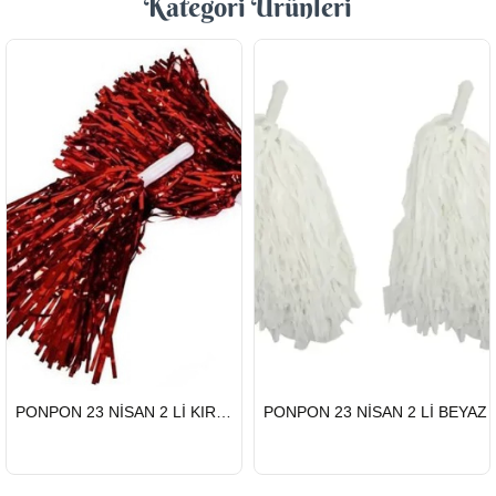
Kategori Ürünleri
HIZLI
HIZLI
PONPON 23 NİSAN 2 Lİ KIRMIZI
PONPON 23 NİSAN 2 Lİ BEYAZ
GÖNDERİ
GÖNDERİ