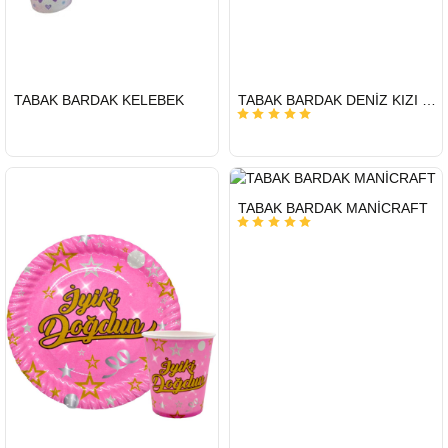
HIZLI
HIZLI
TABAK BARDAK KELEBEK
TABAK BARDAK DENİZ KIZI RENKLİ
GÖNDERİ
GÖNDERİ
HIZLI
TABAK BARDAK MANİCRAFT
GÖNDERİ