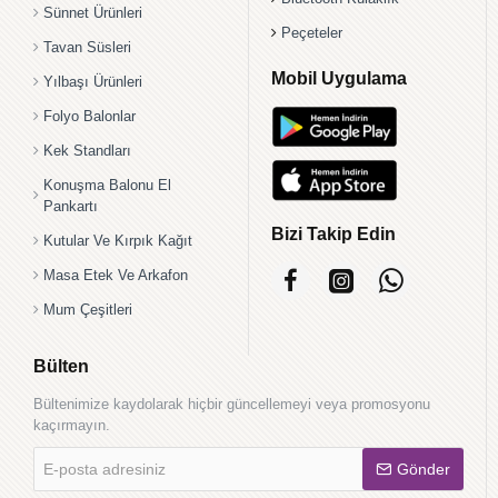
Sünnet Ürünleri
Peçeteler
Tavan Süsleri
Mobil Uygulama
Yılbaşı Ürünleri
Folyo Balonlar
Kek Standları
Konuşma Balonu El
Pankartı
Bizi Takip Edin
Kutular Ve Kırpık Kağıt
Masa Etek Ve Arkafon
Mum Çeşitleri
Bülten
Bültenimize kaydolarak hiçbir güncellemeyi veya promosyonu
kaçırmayın.
E-
Gönder
posta
adresiniz