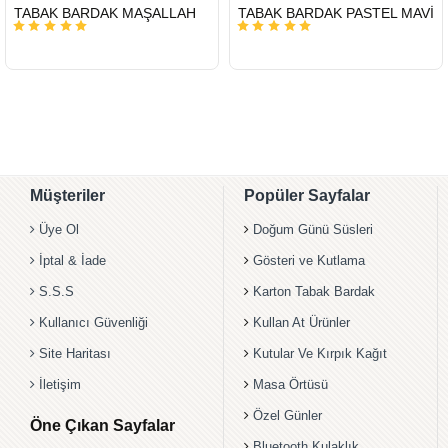
HIZLI
HIZLI
TABAK BARDAK MAŞALLAH
TABAK BARDAK PASTEL MAVİ
GÖNDERİ
GÖNDERİ
Müşteriler
Popüler Sayfalar
Üye Ol
Doğum Günü Süsleri
İptal & İade
Gösteri ve Kutlama
S.S.S
Karton Tabak Bardak
Kullanıcı Güvenliği
Kullan At Ürünler
Site Haritası
Kutular Ve Kırpık Kağıt
İletişim
Masa Örtüsü
Özel Günler
Öne Çıkan Sayfalar
Bluetooth Kulaklık