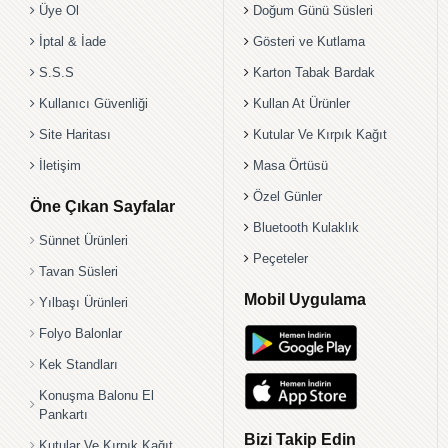
Üye Ol
Doğum Günü Süsleri
İptal & İade
Gösteri ve Kutlama
S.S.S
Karton Tabak Bardak
Kullanıcı Güvenliği
Kullan At Ürünler
Site Haritası
Kutular Ve Kırpık Kağıt
İletişim
Masa Örtüsü
Özel Günler
Öne Çıkan Sayfalar
Bluetooth Kulaklık
Sünnet Ürünleri
Peçeteler
Tavan Süsleri
Mobil Uygulama
Yılbaşı Ürünleri
Folyo Balonlar
Kek Standları
Konuşma Balonu El
Pankartı
Bizi Takip Edin
Kutular Ve Kırpık Kağıt