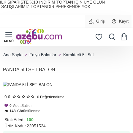
İLK SİPARİŞTE %10 İNDİRİM TOPTAN İÇİN ÜYE OLUN
SATIŞLARIMIZ TOPTANDIR PEREKENDE YOK
Giriş
Kayıt
Folyo Balonlar
Karakterli 5li Set
home
PANDA 5Lİ SET BALON
HIZLI
GÖNDERİ
0.0
0
Değerlendirme
0
Adet Satıldı
148
Görüntülenme
Stok Adedi:
100
Ürün Kodu:
22051524