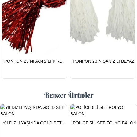
HIZLI
HIZLI
PONPON 23 NİSAN 2 Lİ KIRMIZI
PONPON 23 NİSAN 2 Lİ BEYAZ
GÖNDERİ
GÖNDERİ
Benzer Ürünler
HIZLI
HIZLI
YILDIZLI YAŞINDA GOLD SET BALON
POLİCE 5Lİ SET FOLYO BALON
GÖNDERİ
GÖNDERİ
KARGO
ÜCRETSİZ