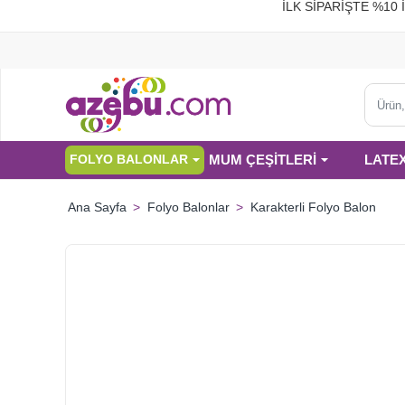
İLK SİPARİŞTE %
Ürün,
kategor
veya
MUM ÇEŞİTLERİ
LATE
FOLYO BALONLAR
marka
ara...
Folyo Balonlar
Karakterli Folyo Balon
home