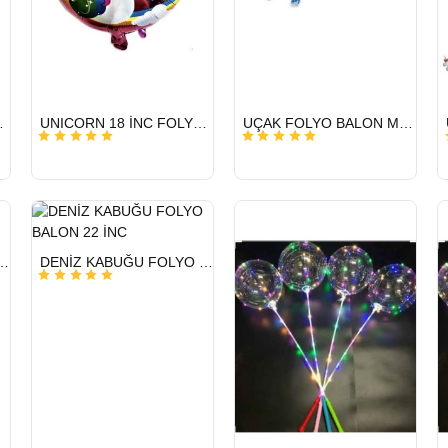
HIZLI
HIZLI
N 22 İNÇ
UNICORN 18 İNC FOLYO BALON
UÇAK FOLYO BALON MAVİ 22 İNÇ
GÖNDERİ
GÖNDERİ
HIZLI
LYO BALON 22 İNÇ
DENİZ KABUĞU FOLYO BALON 22 İNC
GÖNDERİ