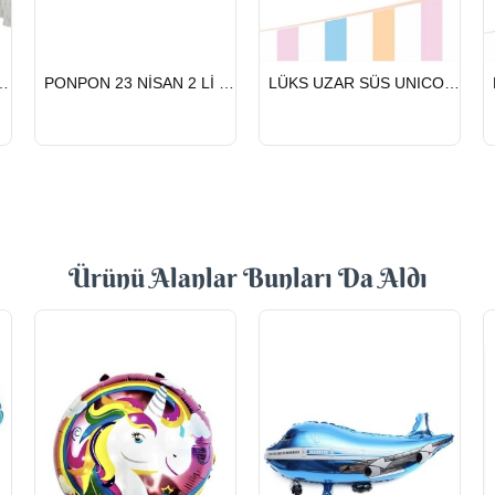
HIZLI
HIZLI
NİSAN 2 Lİ BEYAZ
PONPON 23 NİSAN 2 Lİ GÜMÜŞ
LÜKS UZAR SÜS UNICORN
GÖNDERİ
GÖNDERİ
Ürünü Alanlar Bunları Da Aldı