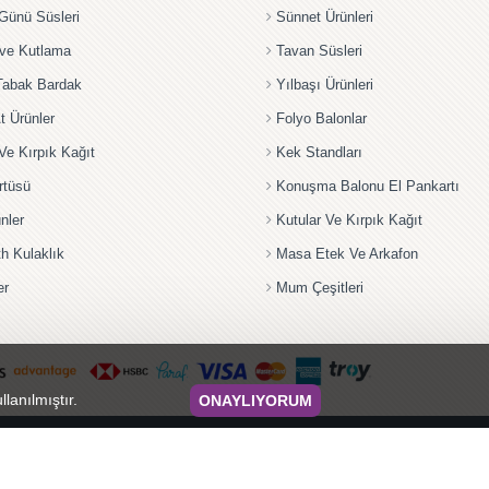
ünü Süsleri
Sünnet Ürünleri
 ve Kutlama
Tavan Süsleri
Tabak Bardak
Yılbaşı Ürünleri
t Ürünler
Folyo Balonlar
Ve Kırpık Kağıt
Kek Standları
rtüsü
Konuşma Balonu El Pankartı
nler
Kutular Ve Kırpık Kağıt
th Kulaklık
Masa Etek Ve Arkafon
er
Mum Çeşitleri
llanılmıştır.
ONAYLIYORUM
© 2024 Tüm hakları saklıdır.