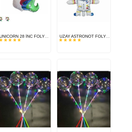
HIZLI
HIZLI
UNICORN 28 İNC FOLYO BALON
UZAY ASTRONOT FOLYO BALON 22 İNÇ
GÖNDERİ
GÖNDERİ