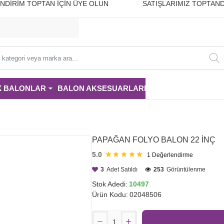
10 İNDİRİM TOPTAN İÇİN ÜYE OLUN SATIŞLARIMIZ TOPTAND
i
X BALONLAR
BALON AKSESUARLARI
PARTİ MALZE
PAPAĞAN FOLYO BALON 22 İNÇ
5.0
1
Değerlendirme
3
Adet Satıldı
253
Görüntülenme
Stok Adedi:
10497
Ürün Kodu:
02048506