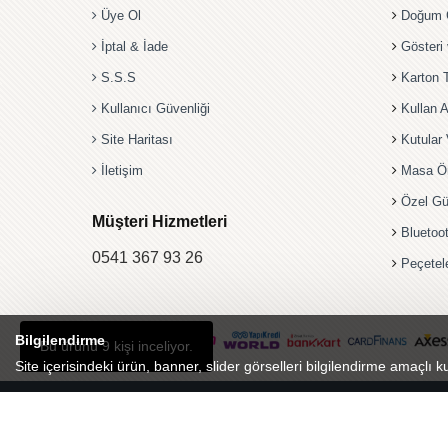
Üye Ol
Doğum G
İptal & İade
Gösteri
S.S.S
Karton 
Kullanıcı Güvenliği
Kullan A
Site Haritası
Kutular 
İletişim
Masa Ö
Özel Gü
Müşteri Hizmetleri
Bluetoo
0541 367 93 26
Peçetel
Bilgilendirme
Bu ürünü 9 kişi inceliyor.
Site içerisindeki ürün, banner, slider görselleri bilgilendirme amaçlı ku