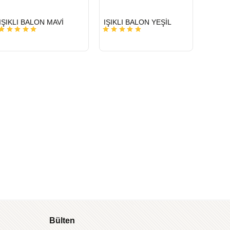
HIZLI
HIZLI
IŞIKLI BALON MAVİ
IŞIKLI BALON YEŞİL
GÖNDERİ
GÖNDERİ
Bülten