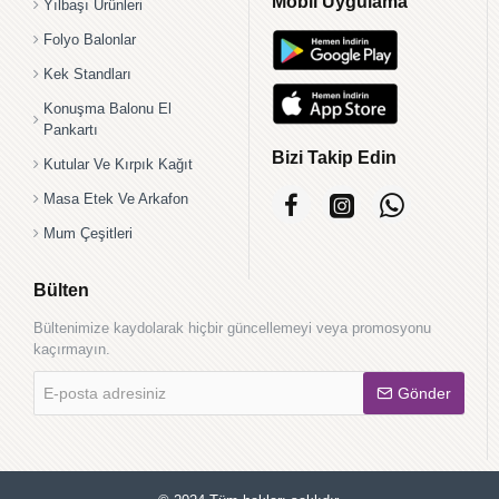
Mobil Uygulama
Yılbaşı Ürünleri
Folyo Balonlar
Kek Standları
Konuşma Balonu El
Pankartı
Bizi Takip Edin
Kutular Ve Kırpık Kağıt
Masa Etek Ve Arkafon
Mum Çeşitleri
Bülten
Bültenimize kaydolarak hiçbir güncellemeyi veya promosyonu
kaçırmayın.
E-
Gönder
posta
adresiniz