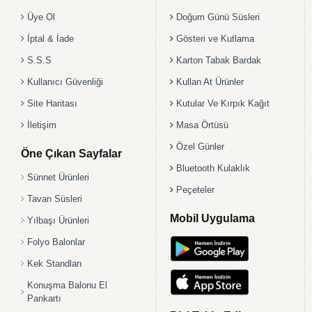
Üye Ol
Doğum Günü Süsleri
İptal & İade
Gösteri ve Kutlama
S.S.S
Karton Tabak Bardak
Kullanıcı Güvenliği
Kullan At Ürünler
Site Haritası
Kutular Ve Kırpık Kağıt
İletişim
Masa Örtüsü
Özel Günler
Öne Çıkan Sayfalar
Bluetooth Kulaklık
Sünnet Ürünleri
Peçeteler
Tavan Süsleri
Mobil Uygulama
Yılbaşı Ürünleri
Folyo Balonlar
Kek Standları
Konuşma Balonu El
Pankartı