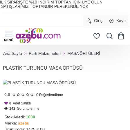
İLK SİPARİŞTE %10 İNDİRİM TOPTAN İÇİN ÜYE OLUN
SATIŞLARIMIZ TOPTANDIR PEREKENDE YOK
Giriş
Kayıt
Parti Malzemeleri
MASA ÖRTÜLERİ
home
PLASTİK TURUNCU MASA ÖRTÜSÜ
HIZLI
GÖNDERİ
0.0
0
Değerlendirme
0
Adet Satıldı
142
Görüntülenme
Stok Adedi:
1000
Marka:
azebu
Ürün Kodu:
14253100