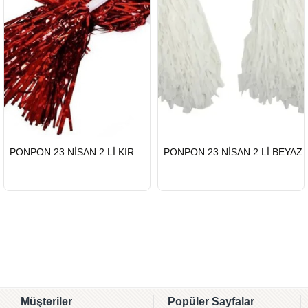
HIZLI
HIZLI
PONPON 23 NİSAN 2 Lİ KIRMIZI
PONPON 23 NİSAN 2 Lİ BEYAZ
GÖNDERİ
GÖNDERİ
Müşteriler
Popüler Sayfalar