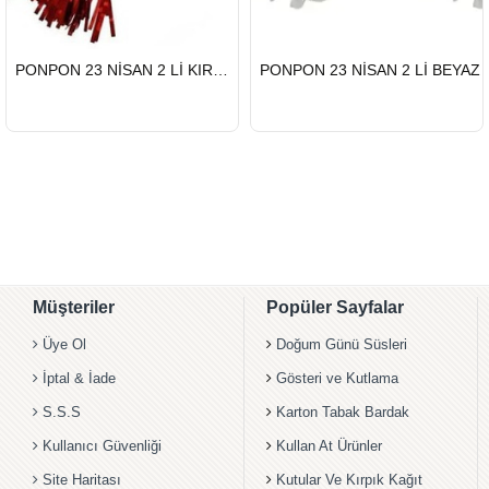
HIZLI
HIZLI
PONPON 23 NİSAN 2 Lİ KIRMIZI
PONPON 23 NİSAN 2 Lİ BEYAZ
GÖNDERİ
GÖNDERİ
Müşteriler
Popüler Sayfalar
Üye Ol
Doğum Günü Süsleri
İptal & İade
Gösteri ve Kutlama
S.S.S
Karton Tabak Bardak
Kullanıcı Güvenliği
Kullan At Ürünler
Site Haritası
Kutular Ve Kırpık Kağıt