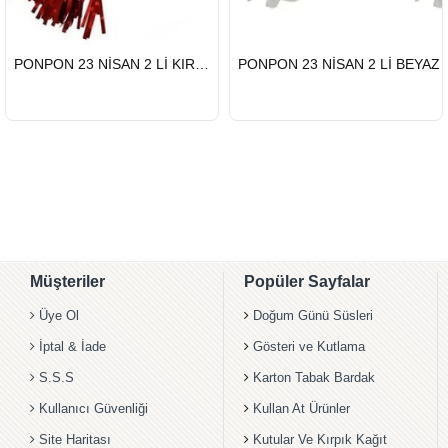
HIZLI
HIZLI
PONPON 23 NİSAN 2 Lİ KIRMIZI
PONPON 23 NİSAN 2 Lİ BEYAZ
GÖNDERİ
GÖNDERİ
Müşteriler
Popüler Sayfalar
Üye Ol
Doğum Günü Süsleri
İptal & İade
Gösteri ve Kutlama
S.S.S
Karton Tabak Bardak
Kullanıcı Güvenliği
Kullan At Ürünler
Site Haritası
Kutular Ve Kırpık Kağıt