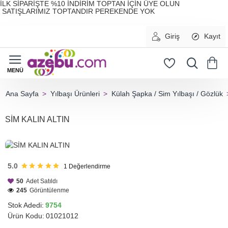
İLK SİPARİŞTE %10 İNDİRİM TOPTAN İÇİN ÜYE OLUN
SATIŞLARIMIZ TOPTANDIR PEREKENDE YOK
Giriş
Kayıt
Yılbaşı Ürünleri
Külah Şapka / Sim Yılbaşı / Gözlük
home
SİM KALIN ALTIN
HIZLI
GÖNDERİ
5.0
1
Değerlendirme
50
Adet Satıldı
245
Görüntülenme
Stok Adedi:
9754
Ürün Kodu:
01021012