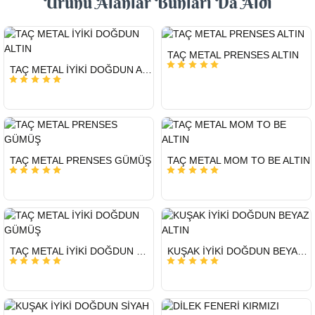
Ürünü Alanlar Bunları Da Aldı
HIZLI
TAÇ METAL PRENSES ALTIN
GÖNDERİ
HIZLI
TAÇ METAL İYİKİ DOĞDUN ALTIN
GÖNDERİ
HIZLI
HIZLI
TAÇ METAL PRENSES GÜMÜŞ
TAÇ METAL MOM TO BE ALTIN
GÖNDERİ
GÖNDERİ
HIZLI
HIZLI
TAÇ METAL İYİKİ DOĞDUN GÜMÜŞ
KUŞAK İYİKİ DOĞDUN BEYAZ ALTIN
GÖNDERİ
GÖNDERİ