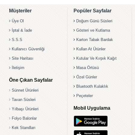
Müşteriler
Popüler Sayfalar
Üye Ol
Doğum Günü Süsleri
İptal & İade
Gösteri ve Kutlama
S.S.S
Karton Tabak Bardak
Kullanıcı Güvenliği
Kullan At Ürünler
Site Haritası
Kutular Ve Kırpık Kağıt
İletişim
Masa Örtüsü
Özel Günler
Öne Çıkan Sayfalar
Bluetooth Kulaklık
Sünnet Ürünleri
Peçeteler
Tavan Süsleri
Mobil Uygulama
Yılbaşı Ürünleri
Folyo Balonlar
Kek Standları