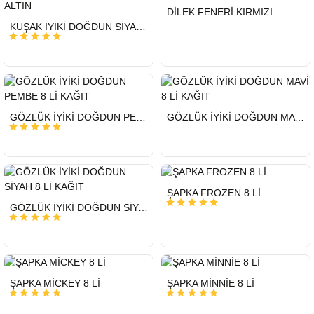
HIZLI
DİLEK FENERİ KIRMIZI
GÖNDERİ
HIZLI
KUŞAK İYİKİ DOĞDUN SİYAH ALTIN
GÖNDERİ
HIZLI
HIZLI
GÖZLÜK İYİKİ DOĞDUN PEMBE 8 Lİ KAĞIT
GÖZLÜK İYİKİ DOĞDUN MAVİ 8 Lİ KAĞIT
GÖNDERİ
GÖNDERİ
HIZLI
ŞAPKA FROZEN 8 Lİ
GÖNDERİ
HIZLI
GÖZLÜK İYİKİ DOĞDUN SİYAH 8 Lİ KAĞIT
GÖNDERİ
HIZLI
HIZLI
ŞAPKA MİCKEY 8 Lİ
ŞAPKA MİNNİE 8 Lİ
GÖNDERİ
GÖNDERİ