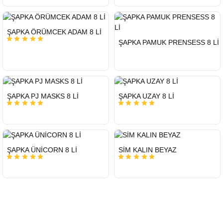
HIZLI
ŞAPKA ÖRÜMCEK ADAM 8 Lİ
GÖNDERİ
HIZLI
ŞAPKA PAMUK PRENSESS 8 Lİ
GÖNDERİ
HIZLI
HIZLI
ŞAPKA PJ MASKS 8 Lİ
ŞAPKA UZAY 8 Lİ
GÖNDERİ
GÖNDERİ
HIZLI
HIZLI
ŞAPKA ÜNİCORN 8 Lİ
SİM KALIN BEYAZ
GÖNDERİ
GÖNDERİ