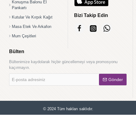
Konuşma Balonu El
Pankartı
Bizi Takip Edin
Kutular Ve Kırpık Kağıt
Masa Etek Ve Arkafon
Mum Çeşitleri
Bülten
Bültenimize kaydolarak hiçbir güncellemeyi veya promosyonu
kaçırmayın.
E-
Gönder
posta
adresiniz
© 2024 Tüm hakları saklıdır.