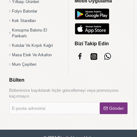
Mobil Uygulama
Yılbaşı Ürünleri
Folyo Balonlar
Kek Standları
Konuşma Balonu El
Pankartı
Bizi Takip Edin
Kutular Ve Kırpık Kağıt
Masa Etek Ve Arkafon
Mum Çeşitleri
Bülten
Bültenimize kaydolarak hiçbir güncellemeyi veya promosyonu
kaçırmayın.
E-
Gönder
posta
adresiniz