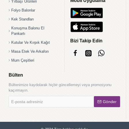
Mobil Uygulama
Yılbaşı Ürünleri
Folyo Balonlar
Kek Standları
Konuşma Balonu El
Pankartı
Bizi Takip Edin
Kutular Ve Kırpık Kağıt
Masa Etek Ve Arkafon
Mum Çeşitleri
Bülten
Bültenimize kaydolarak hiçbir güncellemeyi veya promosyonu
kaçırmayın.
E-
Gönder
posta
adresiniz