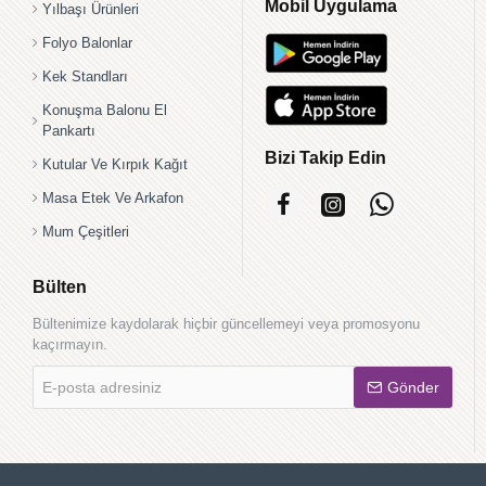
Mobil Uygulama
Yılbaşı Ürünleri
Folyo Balonlar
Kek Standları
Konuşma Balonu El
Pankartı
Bizi Takip Edin
Kutular Ve Kırpık Kağıt
Masa Etek Ve Arkafon
Mum Çeşitleri
Bülten
Bültenimize kaydolarak hiçbir güncellemeyi veya promosyonu
kaçırmayın.
E-
Gönder
posta
adresiniz