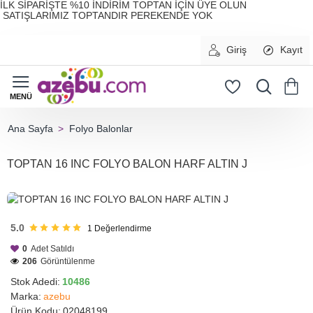
İLK SİPARİŞTE %10 İNDİRİM TOPTAN İÇİN ÜYE OLUN
SATIŞLARIMIZ TOPTANDIR PEREKENDE YOK
Giriş
Kayıt
Folyo Balonlar
home
TOPTAN 16 INC FOLYO BALON HARF ALTIN J
HIZLI
GÖNDERİ
5.0
1
Değerlendirme
0
Adet Satıldı
206
Görüntülenme
Stok Adedi:
10486
Marka:
azebu
Ürün Kodu:
02048199